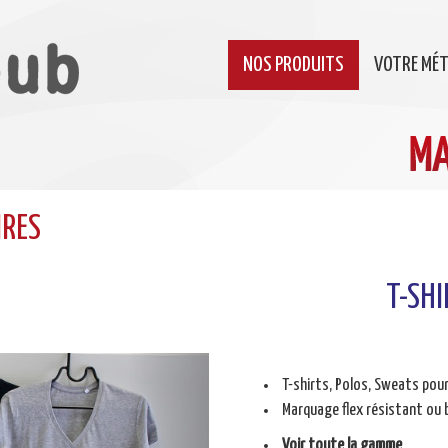
NOS PRODUITS
VOTRE MÉT
IRES
T-SHI
Next
T-shirts, Polos, Sweats po
Marquage flex résistant ou 
Voir toute la gamme